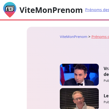
ViteMonPrenom
Prénoms des
ViteMonPrenom
Prénoms d
Vr
de
Pub
Le
Pub