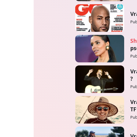
Vr
Pub
Sh
ps
Pub
Vr
?
Pub
Vr
TF
Pub
Vr